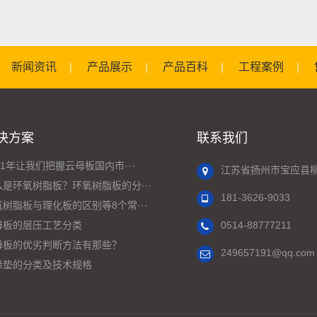
新闻资讯
产品展示
产品百科
工程案例
决方案
联系我们
21年让我们把握云母板国内市···
江苏省扬州市宝应县柳
么是环氧树脂板？环氧树脂板的分···
181-3626-9033
氧树脂板与理化板的区别等8个常···
母板的层压工艺分类
0514-88777211
母板的优劣判断方法有那些？
249657191@qq.com
缘垫的分类及技术规格