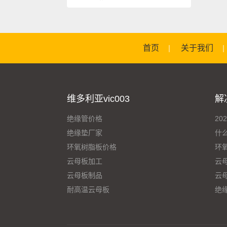
首页
关于我们
维多利亚vic003
解
绝缘管价格
20
绝缘垫厂家
什
环氧树脂板价格
环
云母板加工
云
云母板制品
云
耐高温云母板
绝